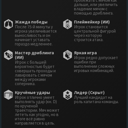
пробежать с мячом как
дальше, или увеличить
владение мячом с
помощью дриблинга.
Жажда победы
Плеймейкер (ИИ)
После 75-й минуты у
Игрок становится
игрока увеличивается
центральной фигурой
выносливость и он
через которую
начинает уставать
строится атака.
гораздо медленнее.
Мастер дриблинга
Яркая игра
(ИИ)
Игрок редко допускает
ошибки при
Игрок с большей
выполнении сложных
вероятностью будет
игровых комбинаций.
совершать проходы и
лавировать с мячом
между игроками
соперника.
Кручёные удары
Лидер (Скрыт)
Игрок отлично умеет
Лучший кандидат на
выполнять удар (кн. D)
роль капитана команды.
по крученой
траектории. Мяч может
лететь как угодно, но в
итоге всё равно
направляется в цель.