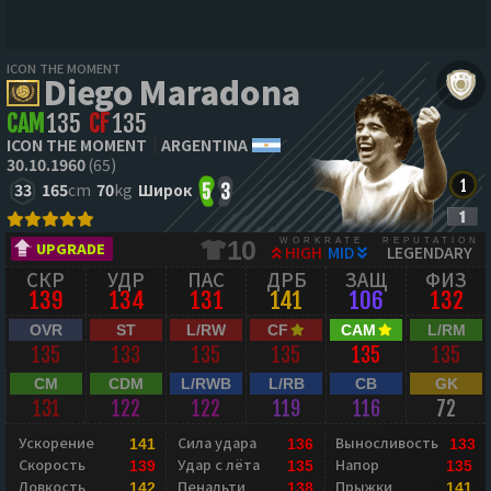
ICON THE MOMENT
Diego Maradona
CAM
135
CF
135
ICON THE MOMENT
ARGENTINA
30.10.1960
(65)
33
165
cm
70
kg
Широк
5
3
WORKRATE
REPUTATION
10
UPGRADE
HIGH
MID
LEGENDARY
СКР
УДР
ПАС
ДРБ
ЗАЩ
ФИЗ
139
134
131
141
106
132
OVR
ST
L/RW
CF
CAM
L/RM
135
133
135
135
135
135
CM
CDM
L/RWB
L/RB
CB
GK
131
122
122
119
116
72
Ускорение
Сила удара
Выносливость
141
136
133
Скорость
Удар с лёта
Напор
139
135
135
Ловкость
Пенальти
Прыжки
142
138
141