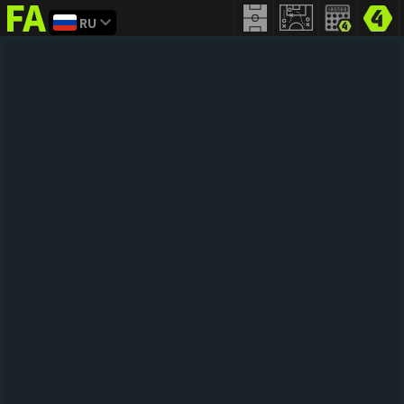
RU
FIFA
addict