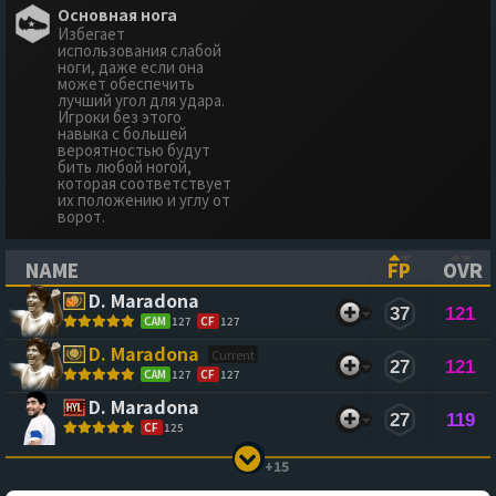
Основная нога
Избегает
использования слабой
ноги, даже если она
может обеспечить
лучший угол для удара.
Игроки без этого
навыка с большей
вероятностью будут
бить любой ногой,
которая соответствует
их положению и углу от
ворот.
NAME
FP
OVR
(CLICK TO SORT ASCENDING)
(CLICK TO
(CL
D. Maradona
37
121
CAM
127
CF
127
D. Maradona
27
121
CAM
127
CF
127
D. Maradona
27
119
CF
125
+15