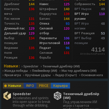
Дриблинг
Навес
Собранность
144
125
144
Контроль
Штрафные
ВРТ Нырок
136
140
49
мяча
Подкрутка
ВРТ Игра
139
110
Пас низом
Баланс
руками
131
144
Точность
Опека
ВРТ Игра
135
93
48
Длинный пас
Силовой
ногами
129
120
Дальний удар
отбор
ВРТ Реакция
129
53
Выбор
Перехваты
ВРТ Выбор
134
106
49
позиции
Игра головой
позиции
118
Видение
Подкат
135
96
4114
поля
Силовая
131
AttributesPoints
Реакция
борьба
136
Навыки :
Speedster
Техничный дриблёр (ИИ)
Жажда победы
Плеймейкер (ИИ)
Мастер дриблинга (ИИ)
Яркая игра
Кручёные удары
Лидер (Скрыт)
Основная нога
Навыки
INFO
PRICE
Карьера
Speedster
Техничный дриблёр
(ИИ)
Accelerates and sprints
into open space to break
Под управлением ИИ
through while dribbling.
игрок старается