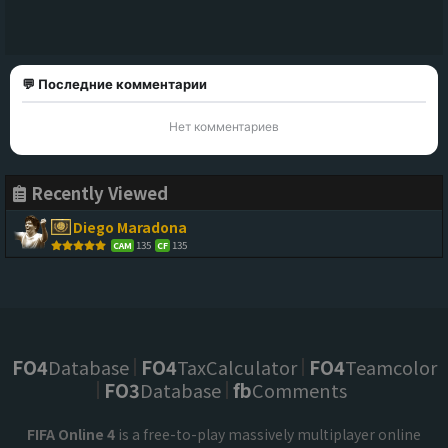
💬 Последние комментарии
Нет комментариев
Recently Viewed
Diego Maradona
135
135
CAM
CF
FO4
Database
FO4
TaxCalculator
FO4
Teamcolor
FO3
Database
fb
Comments
FIFA Online 4
is a free-to-play massively multiplayer online