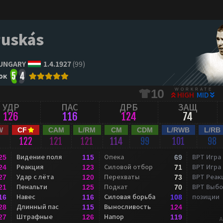
Puskás
UNGARY
1.4.1927
(99)
ок
5
4
WORKRATE
10
HIGH
MID
УДР
ПАС
ДРБ
ЗАЩ
126
116
124
74
W
CF
CAM
L/RM
CM
CDM
L/RWB
L/RB
2
122
121
121
114
99
101
98
Видение поля
Опека
ВРТ Игра
25
115
69
Реакция
Силовой отбор
ВРТ Игра
24
123
71
Удар с лёта
Перехваты
ВРТ Реак
27
120
73
Пенальти
Подкат
ВРТ Выбо
21
125
70
Навес
Силовая борьба
позиции
16
116
108
Длинный пас
Выносливость
28
115
124
Штрафные
Напор
27
126
119
A