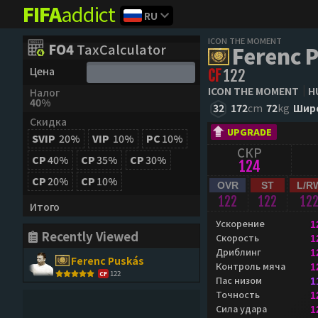
FIFA
addict
RU
ICON THE MOMENT
FO4
TaxCalculator
Ferenc 
Цена
CF
122
ICON THE MOMENT
H
Налог
40%
32
172
cm
72
kg
Шир
Скидка
UPGRADE
SVIP
20%
VIP
10%
PC
10%
СКР
CP
40%
CP
35%
CP
30%
124
CP
20%
CP
10%
OVR
ST
L/R
122
122
12
Итого
Ускорение
1
Recently Viewed
Скорость
1
Дриблинг
1
Ferenc Puskás
Контроль мяча
1
122
CF
Пас низом
1
Точность
1
Сила удара
1