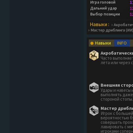
Игра головой
1
Дальний удар
1
Выбор позиции
1
Навыки :
Акробатич
Мастер дриблинга (ИИ
Навыки
INFO
Акробатическ
Часто выполняет
лёта или через с
Внешняя стор
Удары и навесы 
выполнять даже
стороной стопы.
Мастер дрибли
Игрок с больше
вероятностью б
совершать прох
лавировать с м
игроками соперн