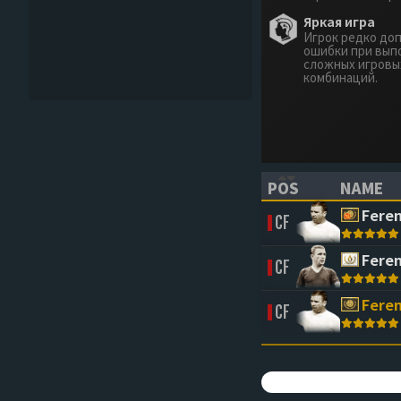
Яркая игра
Игрок редко до
ошибки при вып
сложных игровы
комбинаций.
POS
NAME
(CLICK TO SORT 
(CLICK 
Fere
CF
Fere
CF
Fere
CF