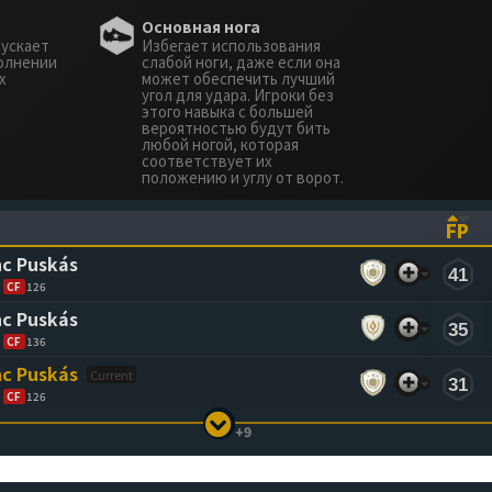
Основная нога
пускает
Избегает использования
олнении
слабой ноги, даже если она
х
может обеспечить лучший
угол для удара. Игроки без
этого навыка с большей
вероятностью будут бить
любой ногой, которая
соответствует их
положению и углу от ворот.
FP
ASCENDING)
TO SORT ASCENDING)
(CL
nc Puskás
41
CF
126
nc Puskás
35
CF
136
nc Puskás
31
CF
126
+9