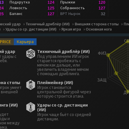
Подкрутка
Прыжки
13
124
120
Ловкость
Собранность
24
125
127
Баланс
ВРТ Нырок
25
127
32
еский удар
Техничный дриблёр (ИИ)
Внешняя сторона стопы
Пл
)
Удары со ср. дистанции (ИИ)
Яркая игра
Основная нога
PRICE
Карьера
ий удар
Техничный дриблёр (ИИ)
 удары с
Под управлением ИИ игрок
ебя.
старается пробежать с
мячом как дальше, или
увеличить владение мячом
с помощью дриблинга.
она стопы
Плеймейкер (ИИ)
игрок умеет
Игрок становится
 внешней
центральной фигурой через
которую строится атака.
нга (ИИ)
Удары со ср. дистанции
(ИИ)
й
удет
Игрок чаще бьёт со средней
оды и
дистанции.
ячом между
ика.