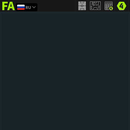
RU
FIFA
addict