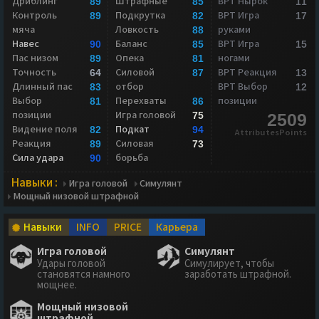
Дриблинг
Штрафные
ВРТ Нырок
89
85
11
Контроль
Подкрутка
ВРТ Игра
89
82
17
мяча
Ловкость
руками
88
Навес
Баланс
ВРТ Игра
90
85
15
Пас низом
Опека
ногами
89
81
Точность
Силовой
ВРТ Реакция
64
87
13
Длинный пас
отбор
ВРТ Выбор
83
12
Выбор
Перехваты
позиции
81
86
позиции
Игра головой
75
2509
Видение поля
Подкат
82
94
AttributesPoints
Реакция
Силовая
89
73
Сила удара
борьба
90
Навыки :
Игра головой
Симулянт
Мощный низовой штрафной
Навыки
INFO
PRICE
Карьера
Игра головой
Симулянт
Удары головой
Симулирует, чтобы
становятся намного
заработать штрафной.
мощнее.
Мощный низовой
штрафной