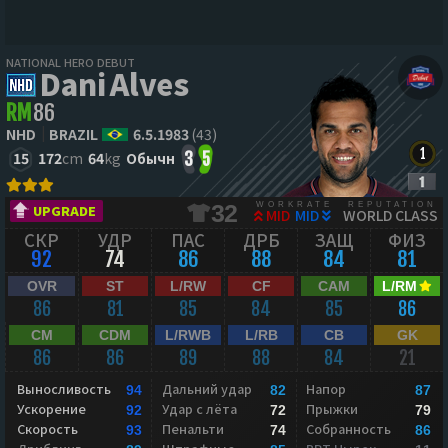
NATIONAL HERO DEBUT
Dani Alves
RM
86
NHD
BRAZIL
6.5.1983
(43)
15
172
cm
64
kg
Обычн
3
5
WORKRATE
REPUTATION
32
UPGRADE
MID
MID
WORLD CLASS
СКР
УДР
ПАС
ДРБ
ЗАЩ
ФИЗ
92
74
86
88
84
81
OVR
ST
L/RW
CF
CAM
L/RM
86
81
85
84
85
86
CM
CDM
L/RWB
L/RB
CB
GK
86
86
89
88
84
21
Выносливость
Дальний удар
Напор
94
82
87
Ускорение
Удар с лёта
Прыжки
92
72
79
Скорость
Пенальти
Собранность
93
74
86