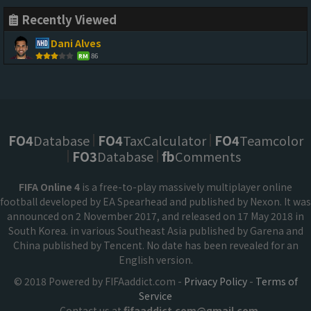
Recently Viewed
Dani Alves
86
RM
FO4
Database
FO4
TaxCalculator
FO4
Teamcolor
FO3
Database
fb
Comments
FIFA Online 4
is a free-to-play massively multiplayer online
football developed by EA Spearhead and published by Nexon. It was
announced on 2 November 2017, and released on 17 May 2018 in
South Korea. in various Southeast Asia published by Garena and
China published by Tencent. No date has been revealed for an
English version.
© 2018 Powered by FIFAaddict.com -
Privacy Policy
-
Terms of
Service
Contact us at
fifaaddict.com@gmail.com