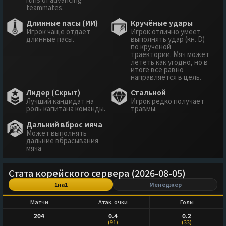
teammates.
Длинные пасы (ИИ)
Кручёные удары
Игрок чаще отдаёт
Игрок отлично умеет
длинные пасы.
выполнять удар (кн. D)
по крученой
траектории. Мяч может
лететь как угодно, но в
итоге всё равно
направляется в цель.
Лидер (Скрыт)
Стальной
Лучший кандидат на
Игрок редко получает
роль капитана команды.
травмы.
Дальний вброс мяча
Может выполнять
дальние вбрасывания
мяча
Стата корейского сервера (2026-08-05)
1на1
Менеджер
Матчи
Атак. очки
Голы
204
0.4
0.2
(91)
(33)