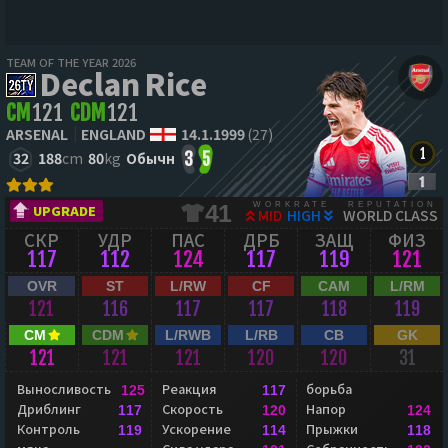
TEAM OF THE YEAR 2026
Declan Rice
CM
121
CDM
121
ARSENAL
ENGLAND
14.1.1999
(27)
32
188
cm
80
kg
Обычн
3
5
WORKRATE
REPUTATION
41
UPGRADE
MID
HIGH
WORLD CLASS
СКР
УДР
ПАС
ДРБ
ЗАЩ
ФИЗ
117
112
124
117
119
121
OVR
ST
L/RW
CF
CAM
L/RM
121
116
117
117
118
119
CM
CDM
L/RWB
L/RB
CB
GK
121
121
121
120
120
31
Выносливость
Реакция
борьба
125
117
Дриблинг
Скорость
Напор
117
120
124
Контроль
Ускорение
Прыжки
119
114
118