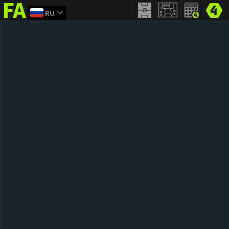
RU
FIFA
addict