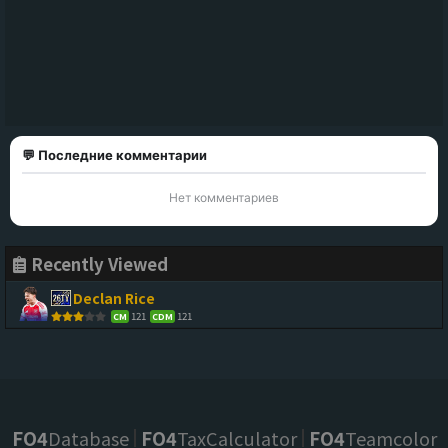
💬 Последние комментарии
Нет комментариев
Recently Viewed
Declan Rice
121
121
CM
CDM
FO4
Database
FO4
TaxCalculator
FO4
Teamcolor