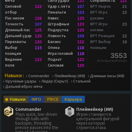
мяча
Сила удара
Собранность
121
122
Силовой
Удар с лёта
ВРТ Нырок
122
107
21
отбор
Пенальти
ВРТ Игра
103
22
Пас низом
Навес
руками
126
125
Точность
Штрафные
ВРТ Игра
107
123
23
Длинный пас
Подкрутка
ногами
125
125
Дальний удар
Ловкость
ВРТ Реакция
120
109
22
Перехваты
Баланс
ВРТ Выбор
120
122
18
Выбор
Опека
позиции
115
118
позиции
Игра головой
118
3553
Видение
Подкат
123
122
AttributesPoints
поля
Силовая
120
Навыки :
Commander
Плеймейкер (ИИ)
Длинные пасы (ИИ)
Кручёные удары
Лидер (Скрыт)
Стальной
Дальний вброс мяча
Навыки
INFO
PRICE
Карьера
Commander
Плеймейкер (ИИ)
Plays quick, low-driven
Игрок становится
through balls with
центральной фигурой
backspin, threading
через которую
precise passes into the
строится атака.
runs of advancing