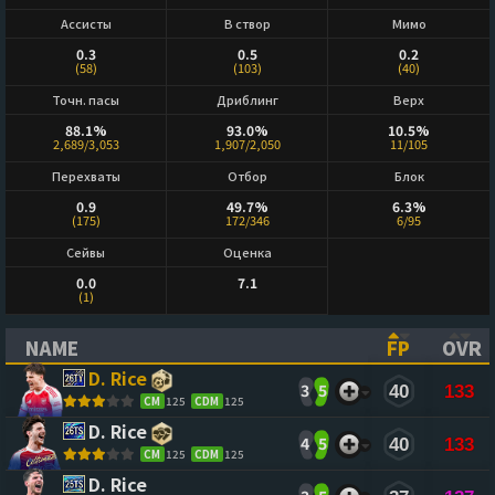
Ассисты
В створ
Мимо
0.3
0.5
0.2
(58)
(103)
(40)
Точн. пасы
Дриблинг
Верх
88.1%
93.0%
10.5%
2,689/3,053
1,907/2,050
11/105
Перехваты
Отбор
Блок
0.9
49.7%
6.3%
(175)
172/346
6/95
Сейвы
Оценка
0.0
7.1
(1)
NAME
FP
OVR
(CLICK TO SORT ASCENDING)
(CLICK TO
(CL
D. Rice
3
5
40
133
CM
125
CDM
125
D. Rice
4
5
40
133
CM
125
CDM
125
D. Rice