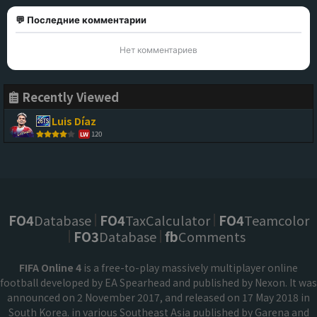
💬 Последние комментарии
Нет комментариев
Recently Viewed
Luis Díaz
120
LW
FO4
Database
FO4
TaxCalculator
FO4
Teamcolor
FO3
Database
fb
Comments
FIFA Online 4
is a free-to-play massively multiplayer online
football developed by EA Spearhead and published by Nexon. It was
announced on 2 November 2017, and released on 17 May 2018 in
South Korea. in various Southeast Asia published by Garena and