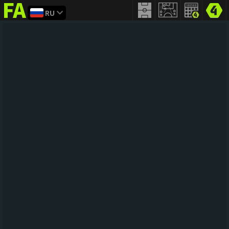
RU
FIFA
addict