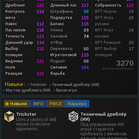
Дриблинг
Длинный пас
Собранность
122
117
122
Контроль
Штрафные
ВРТ Нырок
119
88
19
мяча
Подкрутка
ВРТ Игра
115
20
Навес
Баланс
руками
112
115
Пас низом
Опека
ВРТ Игра
118
69
19
Точность
Силовой
ногами
123
74
Дальний удар
отбор
ВРТ Реакция
114
20
Выбор
Перехваты
ВРТ Выбор
122
60
17
позиции
Игра головой
позиции
115
Видение
Подкат
121
68
3270
поля
Силовая
104
AttributesPoints
Реакция
борьба
122
Навыки :
Trickster
Техничный дриблёр (ИИ)
Мастер дриблинга (ИИ)
Яркая игра
Навыки
INFO
PRICE
Карьера
Trickster
Техничный дриблёр
(ИИ)
Uses a variety of skill
moves to deceive
Под управлением ИИ
opponents.
игрок старается
пробежать с мячом как
дальше, или увеличить