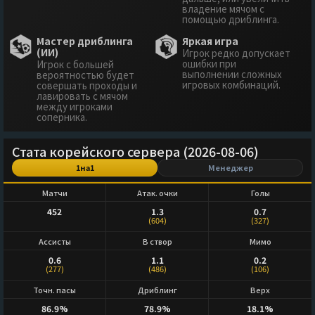
владение мячом с
помощью дриблинга.
Мастер дриблинга
Яркая игра
(ИИ)
Игрок редко допускает
ошибки при
Игрок с большей
выполнении сложных
вероятностью будет
игровых комбинаций.
совершать проходы и
лавировать с мячом
между игроками
соперника.
Стата корейского сервера (2026-08-06)
1на1
Менеджер
Матчи
Атак. очки
Голы
452
1.3
0.7
(604)
(327)
Ассисты
В створ
Мимо
0.6
1.1
0.2
(277)
(486)
(106)
Точн. пасы
Дриблинг
Верх
86.9%
78.9%
18.1%