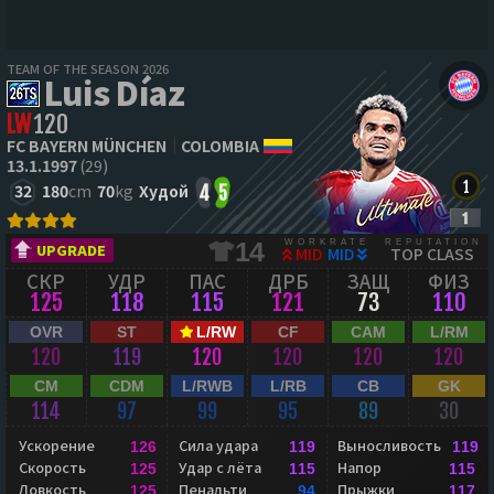
TEAM OF THE SEASON 2026
Luis Díaz
LW
120
FC BAYERN MÜNCHEN
COLOMBIA
13.1.1997
(29)
32
180
cm
70
kg
Худой
4
5
WORKRATE
REPUTATION
14
UPGRADE
MID
MID
TOP CLASS
СКР
УДР
ПАС
ДРБ
ЗАЩ
ФИЗ
125
118
115
121
73
110
OVR
ST
L/RW
CF
CAM
L/RM
120
119
120
120
120
120
CM
CDM
L/RWB
L/RB
CB
GK
114
97
99
95
89
30
Ускорение
Сила удара
Выносливость
126
119
119
Скорость
Удар с лёта
Напор
125
115
115
Ловкость
Пенальти
Прыжки
125
94
117