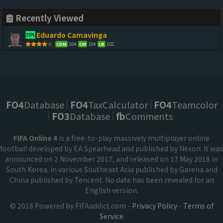
Recently Viewed
Eduardo Camavinga
104
104
102
CDM
CM
LB
FO4
Database
FO4
TaxCalculator
FO4
Teamcolor
FO3
Database
fb
Comments
FIFA Online 4
is a free-to-play massively multiplayer online
football developed by EA Spearhead and published by Nexon. It was
announced on 2 November 2017, and released on 17 May 2018 in
South Korea. in various Southeast Asia published by Garena and
China published by Tencent. No date has been revealed for an
English version.
© 2018 Powered by FIFAaddict.com -
Privacy Policy
-
Terms of
Service