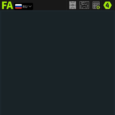
RU
FIFA
addict