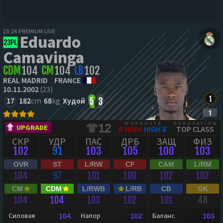
23-24 PREMIUM LIVE
Eduardo
Camavinga
CDM
104
CM
104
LB
102
REAL MADRID
FRANCE
10.11.2002
(23)
17
182
cm
68
kg
Худой
5
3
WORKRATE
REPUTATION
12
UPGRADE
HIGH
HIGH
TOP CLASS
СКР
УДР
ПАС
ДРБ
ЗАЩ
ФИЗ
102
91
103
105
100
103
OVR
ST
L/RW
CF
CAM
L/RM
104
97
101
100
102
102
CM
CDM
L/RWB
L/RB
CB
GK
104
104
103
102
101
48
Силовая
Напор
Баланс
104
102
103