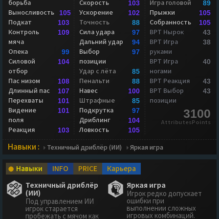
борьба
Скорость
Игра головой
103
89
Выносливость
Ускорение
Прыжки
105
102
105
Подкат
Точность
Собранность
103
88
105
Контроль
Сила удара
ВРТ Нырок
109
97
43
мяча
Дальний удар
ВРТ Игра
94
38
Опека
Выбор
руками
99
97
Силовой
позиции
ВРТ Игра
104
40
отбор
Удар с лёта
ногами
85
Пас низом
Пенальти
ВРТ Реакция
108
88
43
Длинный пас
Навес
ВРТ Выбор
107
100
43
Перехваты
Штрафные
позиции
101
85
Видение
Подкрутка
101
97
3100
поля
Дриблинг
104
AttributesPoints
Реакция
Ловкость
103
105
Навыки :
Техничный дриблёр (ИИ)
Яркая игра
Навыки
INFO
PRICE
Карьера
Техничный дриблёр
Яркая игра
(ИИ)
Игрок редко допускает
ошибки при
Под управлением ИИ
выполнении сложных
игрок старается
игровых комбинаций.
пробежать с мячом как