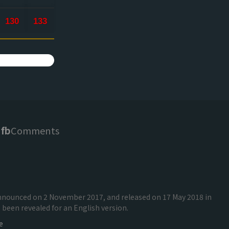
130
133
fb
Comments
 announced on 2 November 2017, and released on 17 May 2018 in
been revealed for an English version.
e