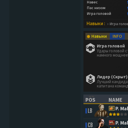
Навес
Пас низом
Игра головой
Навыки :
Игра голо
Навыки
INFO
Игра головой
Удары головой с
намного мощнее
Лидер (Скрыт)
Лучший кандида
капитана команд
POS
NAME
(CLICK TO SORT 
(CLICK 
P. Ma
LB
P. Ma
CB