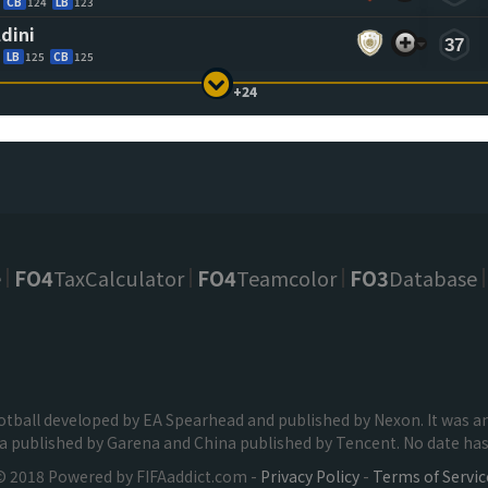
CB
124
LB
123
ldini
37
LB
125
CB
125
+24
e
FO4
TaxCalculator
FO4
Teamcolor
FO3
Database
football developed by EA Spearhead and published by Nexon. It was
ia published by Garena and China published by Tencent. No date has 
© 2018 Powered by FIFAaddict.com -
Privacy Policy
-
Terms of Servic