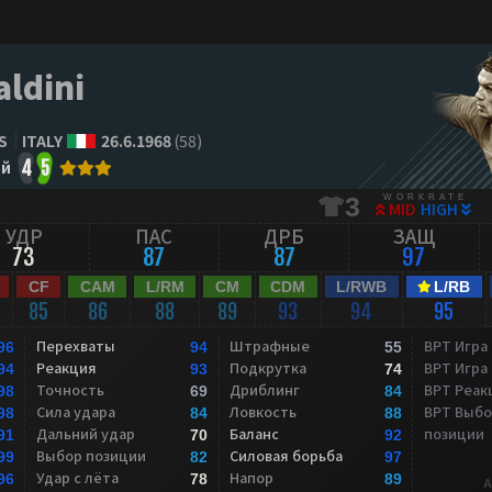
aldini
S
ITALY
26.6.1968
(58)
ой
4
5
WORKRATE
3
MID
HIGH
УДР
ПАС
ДРБ
ЗАЩ
73
87
87
97
CF
CAM
L/RM
CM
CDM
L/RWB
L/RB
85
86
88
89
93
94
95
Перехваты
Штрафные
ВРТ Игра
96
94
55
Реакция
Подкрутка
ВРТ Игра
94
93
74
Точность
Дриблинг
ВРТ Реак
98
69
84
Сила удара
Ловкость
ВРТ Выбо
98
84
88
Дальний удар
Баланс
позиции
91
70
92
Выбор позиции
Силовая борьба
99
82
97
Удар с лёта
Напор
96
78
89
A