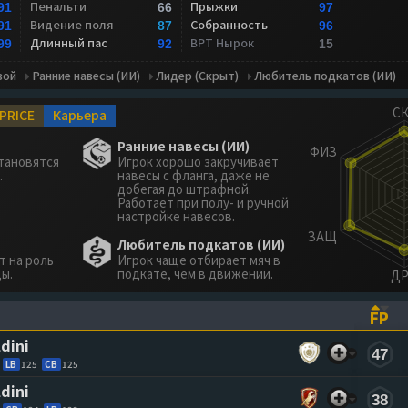
Пенальти
Прыжки
91
66
97
Видение поля
Собранность
91
87
96
Длинный пас
ВРТ Нырок
99
92
15
вой
Ранние навесы (ИИ)
Лидер (Скрыт)
Любитель подкатов (ИИ)
PRICE
Карьера
Ранние навесы (ИИ)
тановятся
Игрок хорошо закручивает
.
навесы с фланга, даже не
добегая до штрафной.
Работает при полу- и ручной
настройке навесов.
Любитель подкатов (ИИ)
т на роль
Игрок чаще отбирает мяч в
ы.
подкате, чем в движении.
FP
ASCENDING)
TO SORT ASCENDING)
(CL
ldini
47
LB
125
CB
125
ldini
38