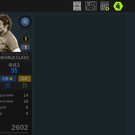
REPUTATION
WORLD CLASS
ФИЗ
95
CB
GK
95
20
 руками
14
 ногами
18
ция
6
р
9
2602
ttributesPoints