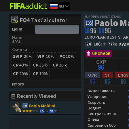
FIFA
addict
RU
EUROPEAN BEST STARS
FO4
TaxCalculator
Paolo M
Цена
LB
95
CB
95
EUROPEAN BEST STAR
Налог
40%
24
186
cm
77
kg
Худ
Скидка
UPGRADE
SVIP
20%
VIP
10%
PC
10%
СКР
CP
40%
CP
35%
CP
30%
96
CP
20%
CP
10%
OVR
ST
L/RW
95
85
86
Итого
Выносливость
Recently Viewed
Ускорение
Скорость
Paolo Maldini
Подкат
95
95
LB
CB
Контроль мяча
Опека
Силовой отбор