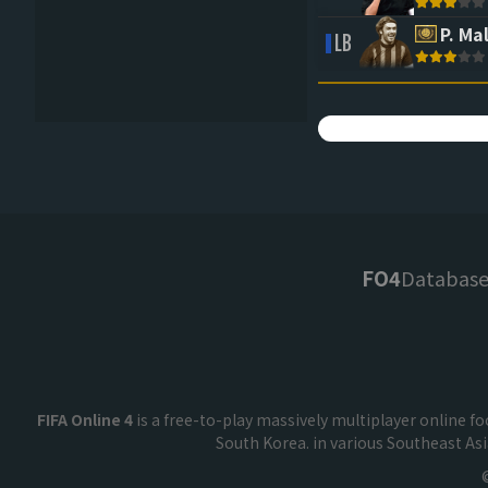
P. Ma
LB
FO4
Databas
FIFA Online 4
is a free-to-play massively multiplayer online 
South Korea. in various Southeast As