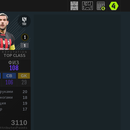
REPUTATION
TOP CLASS
ФИЗ
108
CB
GK
106
29
 руками
20
 ногами
18
ция
19
р
17
3110
ttributesPoints