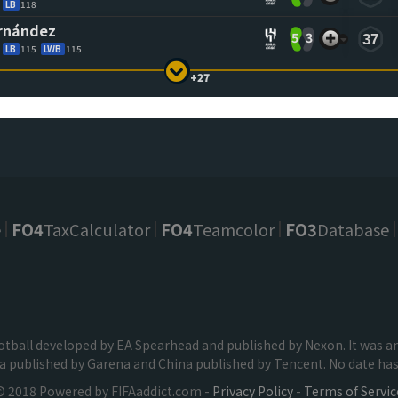
LB
118
ernández
5
3
37
LB
115
LWB
115
+27
e
FO4
TaxCalculator
FO4
Teamcolor
FO3
Database
football developed by EA Spearhead and published by Nexon. It was
ia published by Garena and China published by Tencent. No date has 
© 2018 Powered by FIFAaddict.com -
Privacy Policy
-
Terms of Servic