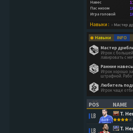
Навес
1
Пас низом
1
Игра головой
1
Навыки :
Мастер др
Навыки
INFO
Мастер дрибли
Игрок с больше
лавировать с мя
Ранние навесы
Игрок хорошо за
штрафной. Работ
Любитель подк
Игрок чаще отби
POS
NAME
(CLICK TO SORT 
(CLICK 
T. H
LB
T. H
LB