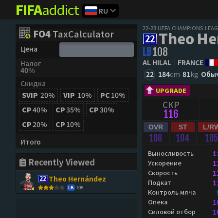
FIFA
addict
RU
22-23 UEFA CHAMPIONS LEA
FO4
TaxCalculator
Theo He
Цена
LB
108
AL HILAL
FRANCE
Налог
40%
22
184
cm
81
kg
Обы
Скидка
UPGRADE
SVIP
20%
VIP
10%
PC
10%
СКР
CP
40%
CP
35%
CP
30%
116
CP
20%
CP
10%
OVR
ST
L/R
108
104
105
Итого
Выносливость
1
Recently Viewed
Ускорение
1
Скорость
1
Theo Hernández
Подкат
1
108
LB
Контроль мяча
Опека
1
Силовой отбор
1