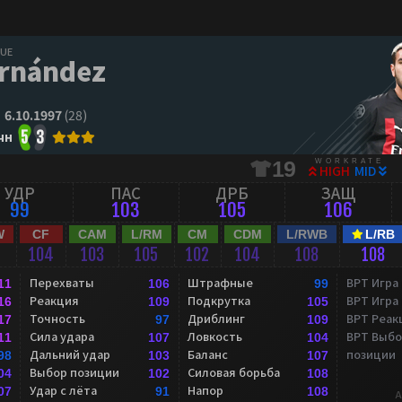
GUE
rnández
6.10.1997
(28)
чн
5
3
WORKRATE
19
HIGH
MID
УДР
ПАС
ДРБ
ЗАЩ
99
103
105
106
W
CF
CAM
L/RM
CM
CDM
L/RWB
L/RB
104
103
105
102
104
108
108
Перехваты
Штрафные
ВРТ Игра
11
106
99
Реакция
Подкрутка
ВРТ Игра
16
109
105
Точность
Дриблинг
ВРТ Реак
17
97
109
Сила удара
Ловкость
ВРТ Выбо
11
107
104
Дальний удар
Баланс
позиции
98
103
107
Выбор позиции
Силовая борьба
04
102
108
Удар с лёта
Напор
07
91
108
A