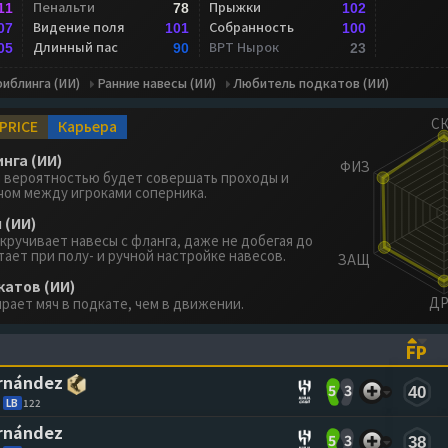
Пенальти
Прыжки
11
78
102
Видение поля
Собранность
07
101
100
Длинный пас
ВРТ Нырок
05
90
23
иблинга (ИИ)
Ранние навесы (ИИ)
Любитель подкатов (ИИ)
PRICE
Карьера
нга (ИИ)
й вероятностью будет совершать проходы и
чом между игроками соперника.
 (ИИ)
кручивает навесы с фланга, даже не добегая до
ает при полу- и ручной настройке навесов.
атов (ИИ)
рает мяч в подкате, чем в движении.
FP
ASCENDING)
TO SORT ASCENDING)
(CL
ernández
5
3
40
LB
122
ernández
5
3
38