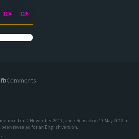
124
126
fb
Comments
 announced on 2 November 2017, and released on 17 May 2018 in
been revealed for an English version.
e