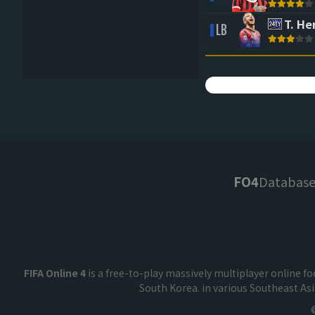
T. H
LB
FO4
Databas
FIFA Online 4
is a free-to-play massively multiplayer online 
South Korea. in various Southeast As