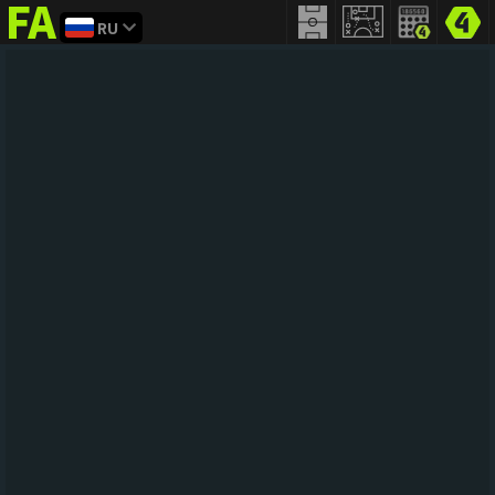
RU
FIFA
addict