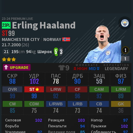
23-24 PREMIUM LIVE
Erling Haaland
ST
99
MANCHESTER CITY
NORWAY
21.7.2000
(26)
21
195
cm
94
kg
Широк
5
3
WORKRATE
REPUTATION
9
UPGRADE
HIGH
MID
LEGENDARY
СКР
УДР
ПАС
ДРБ
ЗАЩ
ФИЗ
98
102
78
90
59
97
OVR
ST
L/RW
CF
CAM
L/RM
99
99
92
96
92
89
CM
CDM
L/RWB
L/RB
CB
GK
85
75
74
73
74
36
Силовая
Реакция
Напор
102
103
97
борьба
Пенальти
Прыжки
94
102
Ускорение
Видение поля
Собранность
92
85
97