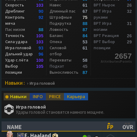
Скорость
Навес
ВРТ Нырок
103
61
26
Дриблинг
Длинный пас
ВРТ Игра
90
67
32
Контроль
Штрафные
руками
92
75
мяча
Подкрутка
ВРТ Игра
88
31
Пас низом
Ловкость
ногами
88
87
Точность
Баланс
ВРТ Реакция
105
84
26
Сила удара
Опека
ВРТ Выбор
103
53
29
Игра головой
Силовой
позиции
93
61
Дальний удар
отбор
96
2657
Удар с лёта
Перехваты
100
58
AttributesPoints
Выбор
Подкат
105
45
позиции
Выносливость
87
Навыки :
Игра головой
Навыки
INFO
PRICE
Карьера
Игра головой
Удары головой становятся намного мощнее.
NAME
FP
OVR
(CLICK TO SORT ASCENDING)
(CLICK TO
(CL
E. Haaland