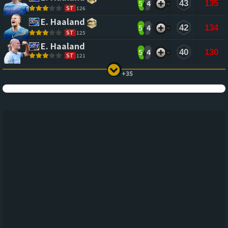
5
4
43
135
ST
126
E. Haaland
5
4
42
134
ST
125
E. Haaland
5
4
40
130
ST
121
+35