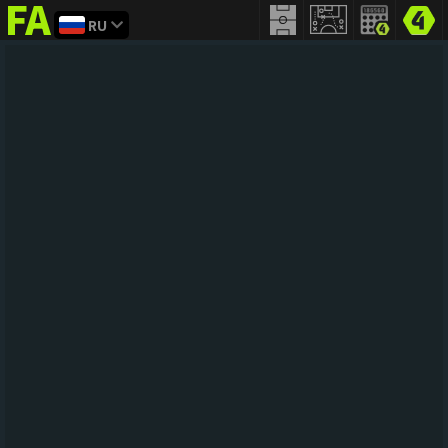
RU
FIFA
addict