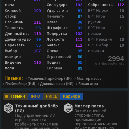
мяча
Сила удара
Собранность
102
112
Силовой
Удар с лёта
ВРТ Нырок
100
91
10
отбор
Пенальти
ВРТ Игра
87
15
Пас низом
Навес
руками
111
96
Точность
Штрафные
ВРТ Игра
96
92
11
Длинный пас
Подкрутка
ногами
110
102
Дальний удар
Ловкость
ВРТ Реакция
99
111
10
Перехваты
Баланс
ВРТ Выбор
95
111
10
Выбор
Опека
позиции
107
95
позиции
Игра головой
80
2994
Видение
Подкат
110
95
AttributesPoints
поля
Силовая
89
Навыки :
Техничный дриблёр (ИИ)
Мастер пасов
Плеймейкер (ИИ)
Длинные пасы (ИИ)
Яркая игра
Навыки
INFO
PRICE
Карьера
Техничный дриблёр
Мастер пасов
(ИИ)
За счёт внешней
стороны стопы,
Под управлением ИИ
проникающие
игрок старается
передачи и пасы игрок
пробежать с мячом как
может выполнять по
дальше, или увеличить