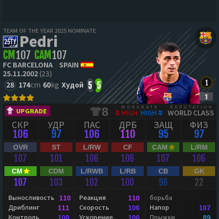
TEAM OF THE YEAR 2025 NOMINATE
Pedri
CM
107
CAM
107
FC BARCELONA
SPAIN
25.11.2002
(23)
28
174
cm
60
kg
Худой
5
5
WORKRATE
REPUTATION
8
UPGRADE
HIGH
HIGH
WORLD CLASS
СКР
УДР
ПАС
ДРБ
ЗАЩ
ФИЗ
106
97
106
110
95
97
OVR
ST
L/RW
CF
CAM
L/RM
107
101
106
106
107
106
CM
CDM
L/RWB
L/RB
CB
GK
107
103
102
100
96
22
Выносливость
Реакция
борьба
110
110
Дриблинг
Скорость
Напор
111
106
107
Контроль
Ускорение
Прыжки
108
106
89