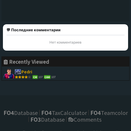
💬 Последние комментарии
Нет комментариев
Recently Viewed
Pedri
107
107
CM
CAM
FO4
Database
FO4
TaxCalculator
FO4
Teamcolor
FO3
Database
fb
Comments