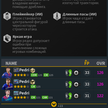
изогнутой траектории.
владение мячом с
помощью дриблинга.
Плеймейкер (ИИ)
Длинные пасы (ИИ)
Игрок становится
Игрок чаще отдаёт
центральной фигурой
длинные пасы.
через которую
строится атака.
Яркая игра
Игрок редко допускает
ошибки при
выполнении сложных
игровых комбинаций.
NAME
FP
OVR
(CLICK TO SORT ASCENDING)
(CLICK TO
(CL
Pedri
5
5
33
126
CDM
125
CM
125
Pedri
5
5
33
126
CM
125
Pedri
5
5
31
122
CM
121
CAM
121
+23