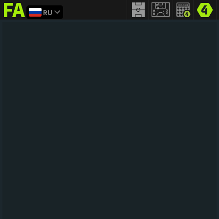
RU
FIFA
addict