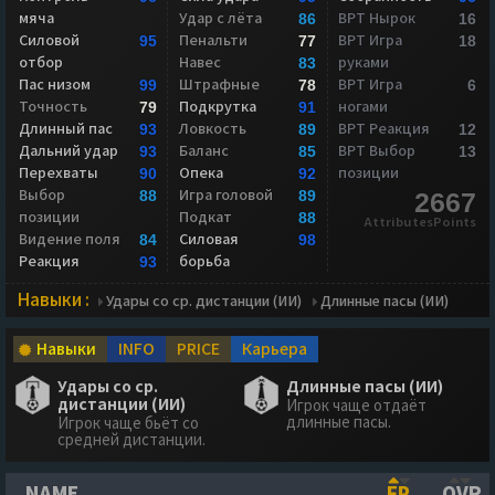
мяча
Удар с лёта
ВРТ Нырок
86
16
Силовой
Пенальти
ВРТ Игра
95
77
18
отбор
Навес
руками
83
Пас низом
Штрафные
ВРТ Игра
99
78
6
Точность
Подкрутка
ногами
79
91
Длинный пас
Ловкость
ВРТ Реакция
93
89
12
Дальний удар
Баланс
ВРТ Выбор
93
85
13
Перехваты
Опека
позиции
90
92
Выбор
Игра головой
88
89
2667
позиции
Подкат
88
AttributesPoints
Видение поля
Силовая
84
98
Реакция
борьба
93
Навыки :
Удары со ср. дистанции (ИИ)
Длинные пасы (ИИ)
Навыки
INFO
PRICE
Карьера
Удары со ср.
Длинные пасы (ИИ)
дистанции (ИИ)
Игрок чаще отдаёт
длинные пасы.
Игрок чаще бьёт со
средней дистанции.
NAME
FP
OVR