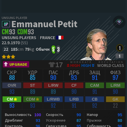
UNSUNG PLAYER
Emmanuel Petit
CM
93
CDM
93
UNSUNG PLAYERS
FRANCE
22.9.1970
(55)
22
185
cm
79
kg
Обычн
5
3
WORKRATE
REPUTATION
17
UPGRADE
HIGH
HIGH
WORLD CLASS
СКР
УДР
ПАС
ДРБ
ЗАЩ
ФИЗ
88
85
90
93
91
97
OVR
ST
L/RW
CF
CAM
L/RM
93
89
89
90
91
90
CM
CDM
L/RWB
L/RB
CB
GK
93
93
92
91
92
22
Выносливость
Скорость
Напор
100
90
95
Дриблинг
Ускорение
Прыжки
93
87
80
Контроль
Сила удара
Собранность
96
95
96