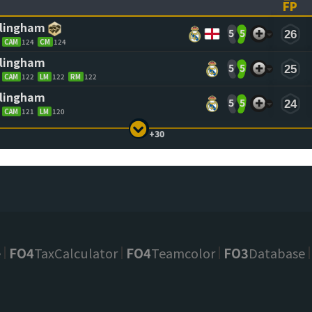
FP
ASCENDING)
TO SORT ASCENDING)
(CL
llingham
5
5
26
CAM
124
CM
124
llingham
5
5
25
CAM
122
LM
122
RM
122
llingham
5
5
24
CAM
121
LM
120
+30
e
FO4
TaxCalculator
FO4
Teamcolor
FO3
Database