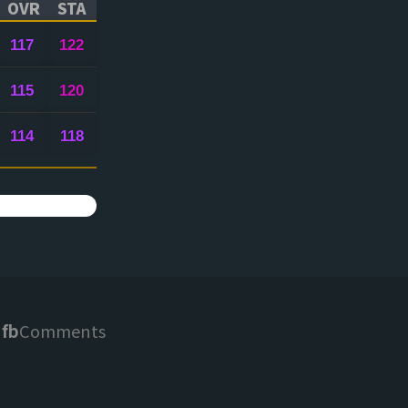
OVR
STA
ICK TO SORT ASCENDING)
(CLICK TO SORT ASCENDING)
(CLICK TO SORT ASCENDING)
117
122
115
120
114
118
fb
Comments