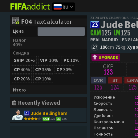
FIFA
addict
RU
23-24 UEFA CHAMPIONS LEA
FO4
TaxCalculator
Jude Be
Цена
CAM
125
LM
125
REAL MADRID
ENGLA
Налог
40%
27
186
cm
75
kg
Худ
Скидка
UPGRADE
SVIP
20%
VIP
10%
PC
10%
СКР
CP
40%
CP
35%
CP
30%
123
CP
20%
CP
10%
OVR
ST
L/R
125
124
125
Итого
Ускорение
1
Recently Viewed
Скорость
1
Ловкость
1
Jude Bellingham
Дриблинг
1
125
125
CAM
LM
Контроль мяча
1
Пас низом
1
Точность
1