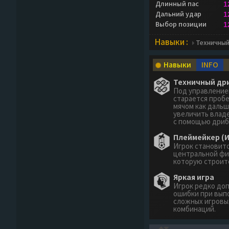
Длинный пас
1
Дальний удар
1
Выбор позиции
1
Навыки :
Техничный
Навыки
INFO
Техничный дри
Под управление
старается проб
мячом как дальш
увеличить влад
с помощью дриб
Плеймейкер (И
Игрок становит
центральной фи
которую строитс
Яркая игра
Игрок редко до
ошибки при вып
сложных игровы
комбинаций.