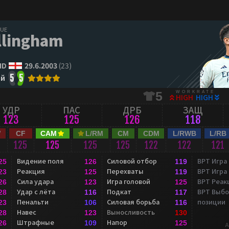
GUE
llingham
ND
29.6.2003
(23)
ой
5
5
WORKRATE
5
HIGH
HIGH
УДР
ПАС
ДРБ
ЗАЩ
123
125
126
118
W
CF
CAM
L/RM
CM
CDM
L/RWB
L/RB
125
125
125
125
122
122
121
Видение поля
Силовой отбор
ВРТ Игра
25
126
119
Реакция
Перехваты
ВРТ Игра
23
125
119
Сила удара
Игра головой
ВРТ Реак
26
123
125
Удар с лёта
Подкат
ВРТ Выбо
28
116
117
Пенальти
Силовая борьба
позиции
23
106
116
Навес
Выносливость
28
123
130
Штрафные
Напор
26
109
125
A