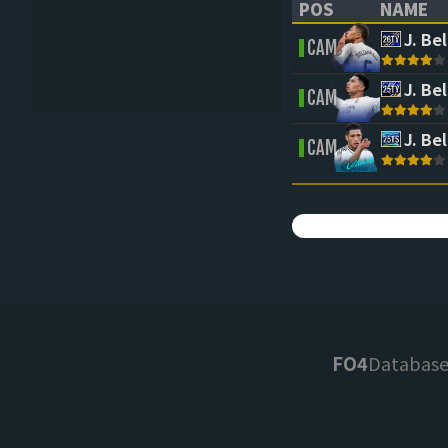
POS
NAME
(CLICK TO SORT 
(CLICK 
J. Be
CAM
J. Be
CAM
J. Be
CAM
FO4
Databas