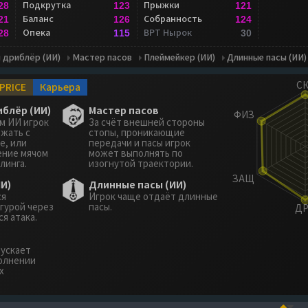
Подкрутка
Прыжки
28
123
121
Баланс
Собранность
21
126
124
Опека
ВРТ Нырок
28
115
30
 дриблёр (ИИ)
Мастер пасов
Плеймейкер (ИИ)
Длинные пасы (ИИ)
PRICE
Карьера
блёр (ИИ)
Мастер пасов
м ИИ игрок
За счёт внешней стороны
ежать с
стопы, проникающие
е, или
передачи и пасы игрок
ение мячом
может выполнять по
линга.
изогнутой траектории.
И)
Длинные пасы (ИИ)
ся
Игрок чаще отдаёт длинные
гурой через
пасы.
я атака.
пускает
олнении
х