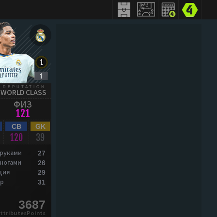
REPUTATION
WORLD CLASS
ФИЗ
121
CB
GK
120
39
 руками
27
 ногами
26
ция
29
р
31
3687
ttributesPoints