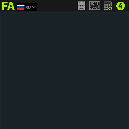
RU
FIFA
addict