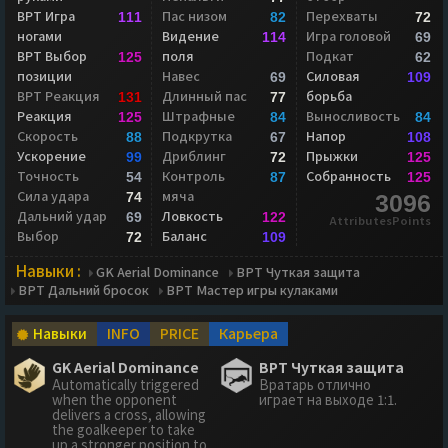
ВРТ Игра
Пас низом
Перехваты
111
82
72
ногами
Видение
Игра головой
114
69
ВРТ Выбор
поля
Подкат
125
62
позиции
Навес
Силовая
69
109
ВРТ Реакция
Длинный пас
борьба
131
77
Реакция
Штрафные
Выносливость
125
84
84
Скорость
Подкрутка
Напор
88
67
108
Ускорение
Дриблинг
Прыжки
99
72
125
Точность
Контроль
Собранность
54
87
125
Сила удара
мяча
74
3096
Дальний удар
Ловкость
69
122
AttributesPoints
Выбор
Баланс
72
109
Навыки :
GK Aerial Dominance
ВРТ Чуткая защита
ВРТ Дальний бросок
ВРТ Мастер игры кулаками
Навыки
INFO
PRICE
Карьера
GK Aerial Dominance
ВРТ Чуткая защита
Automatically triggered
Вратарь отлично
when the opponent
играет на выходе 1:1.
delivers a cross, allowing
the goalkeeper to take
up a stronger position to