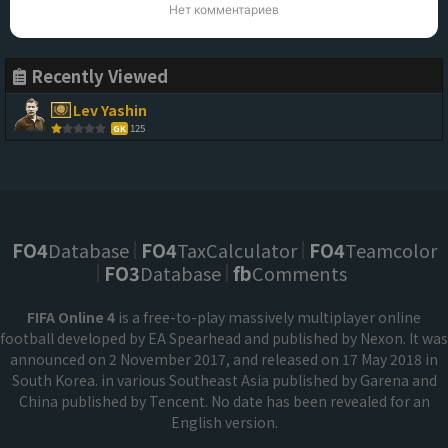
Нет комментариев
Recently Viewed
Lev Yashin
125
GK
FO4
Database
FO4
TaxCalculator
FO4
Teamcolor
FO3
Database
fb
Comments
FIFA Online 4
is a free-to-play massively multiplayer online
football developed by EA Spearhead and published by Nexon. It was
announced on 2 November 2017, and released on 17 May 2018 in
South Korea. in various Southeast Asia published by Garena and
China published by Tencent. No date has been revealed for an
English version.