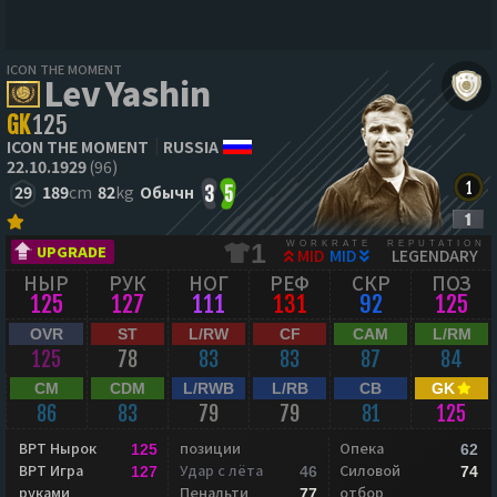
ICON THE MOMENT
Lev Yashin
GK
125
ICON THE MOMENT
RUSSIA
22.10.1929
(96)
29
189
cm
82
kg
Обычн
3
5
WORKRATE
REPUTATION
1
UPGRADE
MID
MID
LEGENDARY
НЫР
РУК
НОГ
РЕФ
СКР
ПОЗ
125
127
111
131
92
125
OVR
ST
L/RW
CF
CAM
L/RM
125
78
83
83
87
84
CM
CDM
L/RWB
L/RB
CB
GK
86
83
79
79
81
125
ВРТ Нырок
позиции
Опека
125
62
ВРТ Игра
Удар с лёта
Силовой
127
46
74
руками
Пенальти
отбор
77