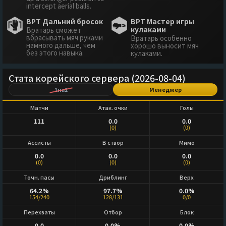
intercept aerial balls.
ВРТ Дальний бросок
ВРТ Мастер игры
кулаками
Вратарь сможет
вбрасывать мяч руками
Вратарь особенно
намного дальше, чем
хорошо выносит мяч
без этого навыка.
кулаками.
Стата корейского сервера (2026-08-04)
1на1
Менеджер
Матчи
Атак. очки
Голы
111
0.0
0.0
(0)
(0)
Ассисты
В створ
Мимо
0.0
0.0
0.0
(0)
(0)
(0)
Точн. пасы
Дриблинг
Верх
64.2%
97.7%
0.0%
154/240
128/131
0/0
Перехваты
Отбор
Блок
0.0
0.0%
0.0%