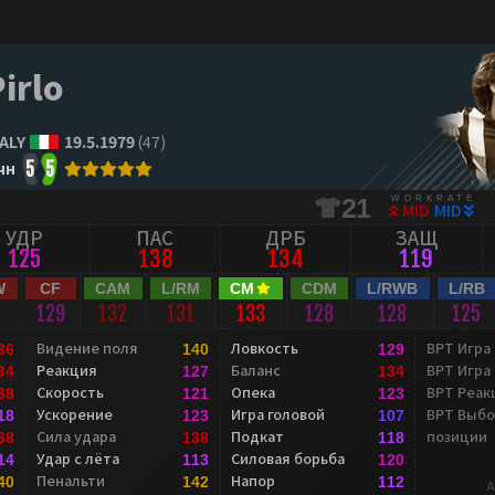
irlo
TALY
19.5.1979
(47)
чн
5
5
WORKRATE
21
MID
MID
УДР
ПАС
ДРБ
ЗАЩ
125
138
134
119
W
CF
CAM
L/RM
CM
CDM
L/RWB
L/RB
0
129
132
131
133
128
128
125
Видение поля
Ловкость
ВРТ Игра
36
140
129
Реакция
Баланс
ВРТ Игра
34
127
134
Скорость
Опека
ВРТ Реак
38
121
123
Ускорение
Игра головой
ВРТ Выбо
18
123
107
Сила удара
Подкат
позиции
38
138
118
Удар с лёта
Силовая борьба
14
113
120
Пенальти
Напор
40
142
112
A