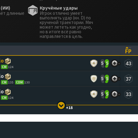
(ИИ)
Кручёные удары
аёт длинные
Игрок отлично умеет
выполнять удар (кн. D) по
крученой траектории. Мяч
может лететь как угодно,
но в итоге всё равно
направляется в цель.
FP
ASCENDING)
TO SORT ASCENDING)
(CL
lo
5
5
43
CM
124
lo
5
5
37
CM
135
CDM
130
lo
5
5
33
CM
124
+18