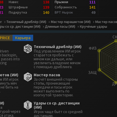
Навес
Прыжки
38
138
111
Штрафные
Собранность
23
139
141
Подкрутка
ВРТ Нырок
21
140
49
r
Техничный дриблёр (ИИ)
Мастер парашютов (ИИ)
Мастер пасо
ры со ср. дистанции (ИИ)
Длинные пасы (ИИ)
Кручёные удары
PRICE
Карьера
Техничный дриблёр (ИИ)
driven
Под управлением ИИ игрок
h backspin,
старается пробежать с
 passes into
мячом как дальше, или
ncing
увеличить владение мячом
с помощью дриблинга.
ютов (ИИ)
Мастер пасов
м ИИ игрок
За счёт внешней стороны
инуть мяч
стопы, проникающие
 не бить на
передачи и пасы игрок
.
может выполнять по
изогнутой траектории.
И)
Удары со ср. дистанции
(ИИ)
ся
гурой через
Игрок чаще бьёт со средней
я атака.
дистанции.