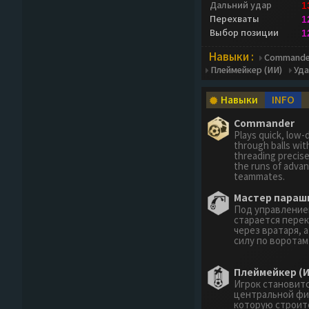
Дальний удар
1
Перехваты
1
Выбор позиции
1
Навыки :
Commande
Плеймейкер (ИИ)
Уда
Навыки
INFO
Commander
Plays quick, low-
through balls wit
threading precise
the runs of adva
teammates.
Мастер параш
Под управление
старается перек
через вратаря, а
силу по воротам
Плеймейкер (И
Игрок становит
центральной фи
которую строитс