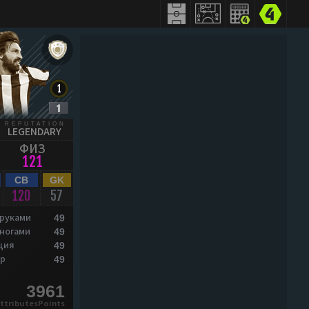
REPUTATION
LEGENDARY
ФИЗ
121
CB
GK
120
57
 руками
49
 ногами
49
ция
49
р
49
3961
ttributesPoints