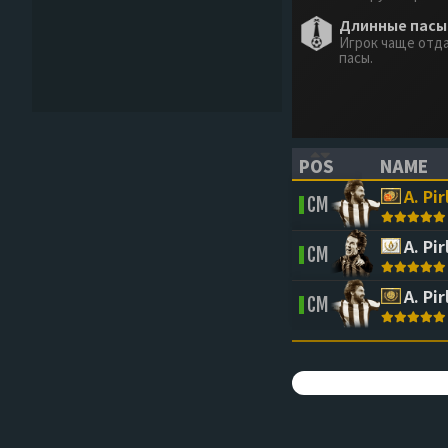
Длинные пасы 
Игрок чаще отд
пасы.
POS
NAME
(CLICK TO SORT 
(CLICK 
A. Pir
CM
A. Pir
CM
A. Pir
CM