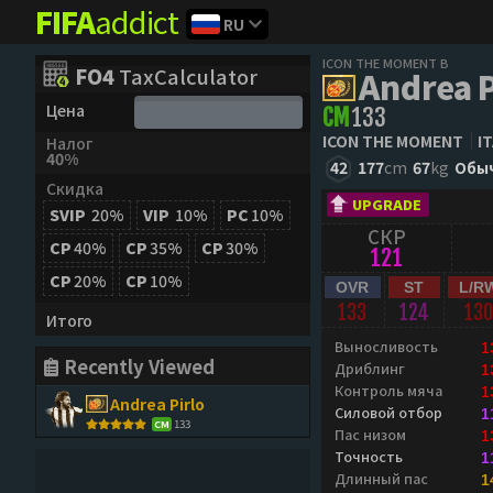
FIFA
addict
RU
ICON THE MOMENT B
FO4
TaxCalculator
Andrea P
Цена
CM
133
ICON THE MOMENT
I
Налог
40%
42
177
cm
67
kg
Обы
Скидка
UPGRADE
SVIP
20%
VIP
10%
PC
10%
СКР
CP
40%
CP
35%
CP
30%
121
CP
20%
CP
10%
OVR
ST
L/R
133
124
13
Итого
Выносливость
1
Recently Viewed
Дриблинг
1
Контроль мяча
1
Andrea Pirlo
Силовой отбор
1
133
CM
Пас низом
1
Точность
1
Длинный пас
1