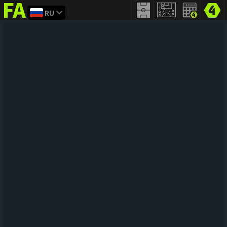
RU
FIFA
addict