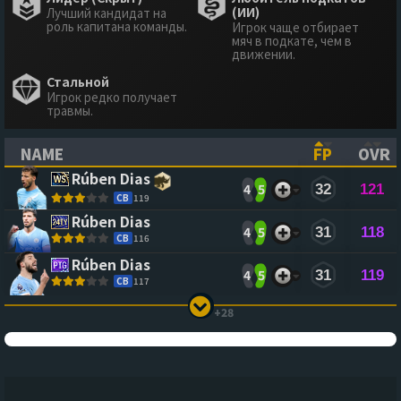
(ИИ)
Лучший кандидат на
роль капитана команды.
Игрок чаще отбирает
мяч в подкате, чем в
движении.
Стальной
Игрок редко получает
травмы.
NAME
FP
OVR
(CLICK TO SORT ASCENDING)
(CLICK TO
(CL
Rúben Dias
4
5
32
121
CB
119
Rúben Dias
4
5
31
118
CB
116
Rúben Dias
4
5
31
119
CB
117
+28