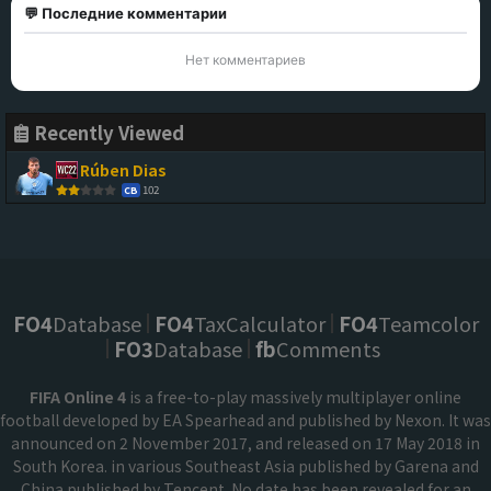
💬 Последние комментарии
Нет комментариев
Recently Viewed
Rúben Dias
102
CB
FO4
Database
FO4
TaxCalculator
FO4
Teamcolor
FO3
Database
fb
Comments
FIFA Online 4
is a free-to-play massively multiplayer online
football developed by EA Spearhead and published by Nexon. It was
announced on 2 November 2017, and released on 17 May 2018 in
South Korea. in various Southeast Asia published by Garena and
China published by Tencent. No date has been revealed for an