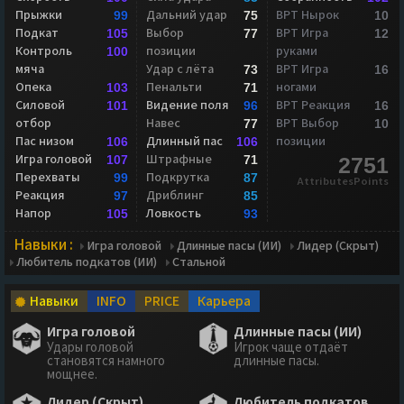
Прыжки
Дальний удар
ВРТ Нырок
99
75
10
Подкат
Выбор
ВРТ Игра
105
77
12
Контроль
позиции
руками
100
мяча
Удар с лёта
ВРТ Игра
73
16
Опека
Пенальти
ногами
103
71
Силовой
Видение поля
ВРТ Реакция
101
96
16
отбор
Навес
ВРТ Выбор
77
10
Пас низом
Длинный пас
позиции
106
106
Игра головой
Штрафные
107
71
2751
Перехваты
Подкрутка
99
87
AttributesPoints
Реакция
Дриблинг
97
85
Напор
Ловкость
105
93
Навыки :
Игра головой
Длинные пасы (ИИ)
Лидер (Скрыт)
Любитель подкатов (ИИ)
Стальной
Навыки
INFO
PRICE
Карьера
Игра головой
Длинные пасы (ИИ)
Удары головой
Игрок чаще отдаёт
становятся намного
длинные пасы.
мощнее.
Лидер (Скрыт)
Любитель подкатов