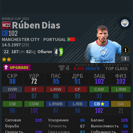
WORLD CUP 2022
Rúben Dias
CB
102
MANCHESTER CITY
PORTUGAL
14.5.1997
(29)
22
187
cm
82
kg
Обычн
4
5
WORKRATE
REPUTATION
4
UPGRADE
MID
HIGH
TOP CLASS
СКР
УДР
ПАС
ДРБ
ЗАЩ
ФИЗ
98
72
95
91
102
102
OVR
ST
L/RW
CF
CAM
L/RM
102
87
88
89
92
91
CM
CDM
L/RWB
L/RB
CB
GK
96
101
97
98
102
21
Силовая
Ускорение
Баланс
105
96
105
борьба
Точность
Выносливость
67
96
Скорость
Сила удара
Собранность
100
83
102