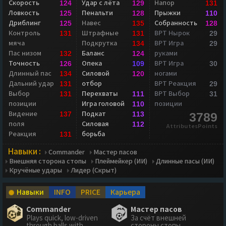
Скорость
Удар с лёта
Напор
124
129
131
Ловкость
Пенальти
Прыжки
125
128
110
Дриблинг
Навес
Собранность
125
135
128
Контроль
Штрафные
ВРТ Нырок
131
131
29
мяча
Подкрутка
ВРТ Игра
134
29
Пас низом
Баланс
руками
132
124
Точность
Опека
ВРТ Игра
126
109
30
Длинный пас
Силовой
ногами
134
120
Дальний удар
отбор
ВРТ Реакция
131
29
Выбор
Перехваты
ВРТ Выбор
131
111
31
позиции
Игра головой
позиции
110
Видение
Подкат
137
113
3789
поля
Силовая
112
AttributesPoints
Реакция
борьба
131
Навыки :
Commander
Мастер пасов
Внешняя сторона стопы
Плеймейкер (ИИ)
Длинные пасы (ИИ)
Кручёные удары
Лидер (Скрыт)
Навыки
INFO
PRICE
Карьера
Commander
Мастер пасов
Plays quick, low-driven
За счёт внешней
through balls with
стороны стопы,