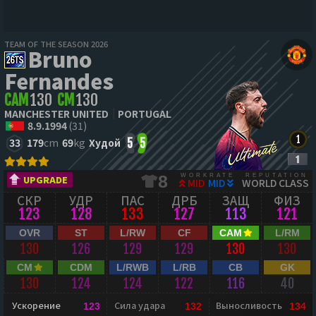
TEAM OF THE SEASON 2026
Bruno
Fernandes
CAM
130
CM
130
MANCHESTER UNITED
PORTUGAL
8.9.1994
(31)
33
179
cm
69
kg
Худой
5
5
WORKRATE
REPUTATION
8
UPGRADE
MID
MID
WORLD CLASS
СКР
УДР
ПАС
ДРБ
ЗАЩ
ФИЗ
123
128
133
127
113
121
OVR
ST
L/RW
CF
CAM
L/RM
130
126
129
129
130
130
CM
CDM
L/RWB
L/RB
CB
GK
130
124
124
122
116
40
Ускорение
Сила удара
Выносливость
123
132
134