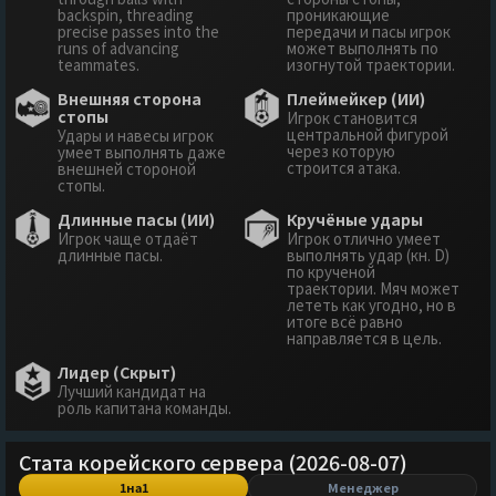
backspin, threading
проникающие
precise passes into the
передачи и пасы игрок
runs of advancing
может выполнять по
teammates.
изогнутой траектории.
Внешняя сторона
Плеймейкер (ИИ)
стопы
Игрок становится
центральной фигурой
Удары и навесы игрок
через которую
умеет выполнять даже
строится атака.
внешней стороной
стопы.
Длинные пасы (ИИ)
Кручёные удары
Игрок чаще отдаёт
Игрок отлично умеет
длинные пасы.
выполнять удар (кн. D)
по крученой
траектории. Мяч может
лететь как угодно, но в
итоге всё равно
направляется в цель.
Лидер (Скрыт)
Лучший кандидат на
роль капитана команды.
Стата корейского сервера (2026-08-07)
1на1
Менеджер