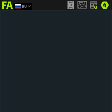
RU
FIFA
addict