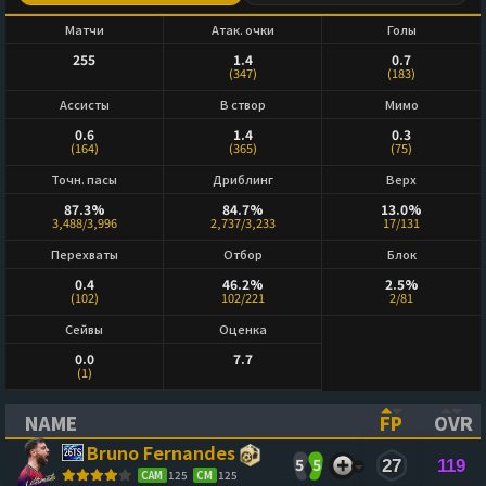
Матчи
Атак. очки
Голы
255
1.4
0.7
(347)
(183)
Ассисты
В створ
Мимо
0.6
1.4
0.3
(164)
(365)
(75)
Точн. пасы
Дриблинг
Верх
87.3%
84.7%
13.0%
3,488/3,996
2,737/3,233
17/131
Перехваты
Отбор
Блок
0.4
46.2%
2.5%
(102)
102/221
2/81
Сейвы
Оценка
0.0
7.7
(1)
NAME
FP
OVR
(CLICK TO SORT ASCENDING)
(CLICK TO
(CL
Bruno Fernandes
5
5
27
119
CAM
125
CM
125