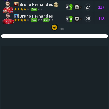
Bruno Fernandes
4
5
27
117
CAM
123
Bruno Fernandes
4
5
25
113
CAM
119
CM
119
+30