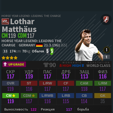
HORSE YEAR LEGEND: LEADING THE CHARGE
Lothar
Matthäus
CM
119
CDM
117
HORSE YEAR LEGEND: LEADING THE
CHARGE
GERMANY
21.3.1961
(65)
33
174
cm
70
kg
Обычн
5
5
WORKRATE
REPUTATION
90
UPGRADE
HIGH
HIGH
WORLD CLASS
СКР
УДР
ПАС
ДРБ
ЗАЩ
ФИЗ
117
119
117
117
113
116
OVR
ST
L/RW
CF
CAM
L/RM
119
116
117
117
118
117
CM
CDM
L/RWB
L/RB
CB
GK
119
117
116
115
114
35
Выносливость
Реакция
борьба
122
117