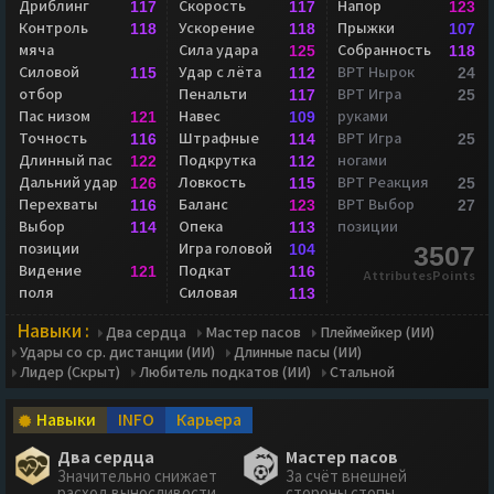
Дриблинг
Скорость
Напор
117
117
123
Контроль
Ускорение
Прыжки
118
118
107
мяча
Сила удара
Собранность
125
118
Силовой
Удар с лёта
ВРТ Нырок
115
112
24
отбор
Пенальти
ВРТ Игра
117
25
Пас низом
Навес
руками
121
109
Точность
Штрафные
ВРТ Игра
116
114
25
Длинный пас
Подкрутка
ногами
122
112
Дальний удар
Ловкость
ВРТ Реакция
126
115
25
Перехваты
Баланс
ВРТ Выбор
116
123
27
Выбор
Опека
позиции
114
113
позиции
Игра головой
104
3507
Видение
Подкат
121
116
AttributesPoints
поля
Силовая
113
Навыки :
Два сердца
Мастер пасов
Плеймейкер (ИИ)
Удары со ср. дистанции (ИИ)
Длинные пасы (ИИ)
Лидер (Скрыт)
Любитель подкатов (ИИ)
Стальной
Навыки
INFO
Карьера
Два сердца
Мастер пасов
Значительно снижает
За счёт внешней
расход выносливости
стороны стопы,