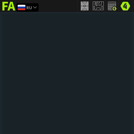
RU
FIFA
addict