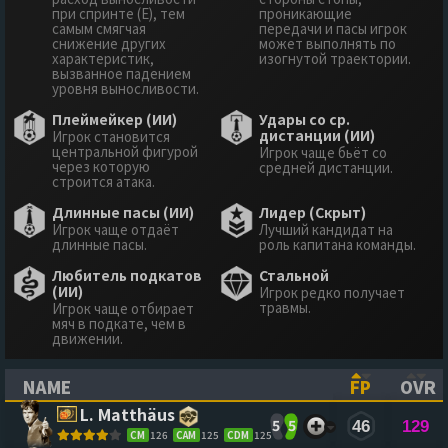
при спринте (E), тем
проникающие
самым смягчая
передачи и пасы игрок
снижение других
может выполнять по
характеристик,
изогнутой траектории.
вызванное падением
уровня выносливости.
Плеймейкер (ИИ)
Удары со ср.
дистанции (ИИ)
Игрок становится
центральной фигурой
Игрок чаще бьёт со
через которую
средней дистанции.
строится атака.
Длинные пасы (ИИ)
Лидер (Скрыт)
Игрок чаще отдаёт
Лучший кандидат на
длинные пасы.
роль капитана команды.
Любитель подкатов
Стальной
(ИИ)
Игрок редко получает
травмы.
Игрок чаще отбирает
мяч в подкате, чем в
движении.
NAME
FP
OVR
(CLICK TO SORT ASCENDING)
(CLICK TO
(CL
L. Matthäus
5
5
46
129
CM
126
CAM
125
CDM
125