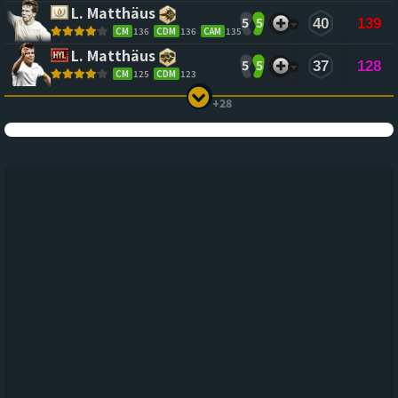
L. Matthäus
5
5
40
139
CM
136
CDM
136
CAM
135
L. Matthäus
5
5
37
128
CM
125
CDM
123
+28