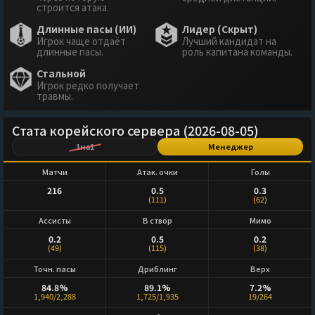
строится атака.
Длинные пасы (ИИ)
Лидер (Скрыт)
Игрок чаще отдаёт
Лучший кандидат на
длинные пасы.
роль капитана команды.
Стальной
Игрок редко получает
травмы.
Стата корейского сервера (2026-08-05)
1на1
Менеджер
Матчи
Атак. очки
Голы
216
0.5
0.3
(111)
(62)
Ассисты
В створ
Мимо
0.2
0.5
0.2
(49)
(115)
(38)
Точн. пасы
Дриблинг
Верх
84.8%
89.1%
7.2%
1,940/2,288
1,725/1,935
19/264