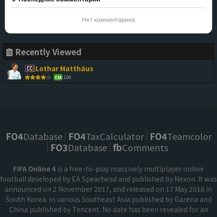
Нет комментариев
Recently Viewed
Lothar Matthäus
109
CM
FO4
Database
FO4
TaxCalculator
FO4
Teamcolor
FO3
Database
fb
Comments
FIFA Online 4
is a free-to-play massively multiplayer online
football developed by EA Spearhead and published by Nexon. It was
announced on 2 November 2017, and released on 17 May 2018 in
South Korea. in various Southeast Asia published by Garena and
China published by Tencent. No date has been revealed for an