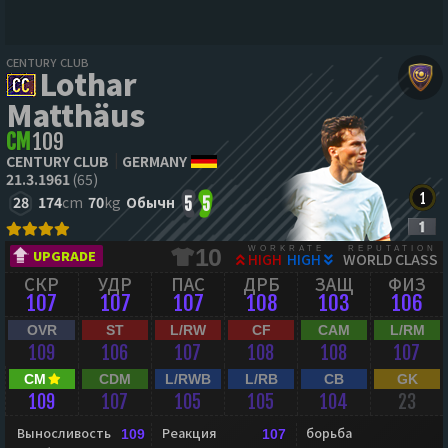
CENTURY CLUB
Lothar
Matthäus
CM
109
CENTURY CLUB
GERMANY
21.3.1961
(65)
28
174
cm
70
kg
Обычн
5
5
WORKRATE
REPUTATION
10
UPGRADE
HIGH
HIGH
WORLD CLASS
СКР
УДР
ПАС
ДРБ
ЗАЩ
ФИЗ
107
107
107
108
103
106
OVR
ST
L/RW
CF
CAM
L/RM
109
106
107
108
108
107
CM
CDM
L/RWB
L/RB
CB
GK
109
107
105
105
104
23
Выносливость
Реакция
борьба
109
107