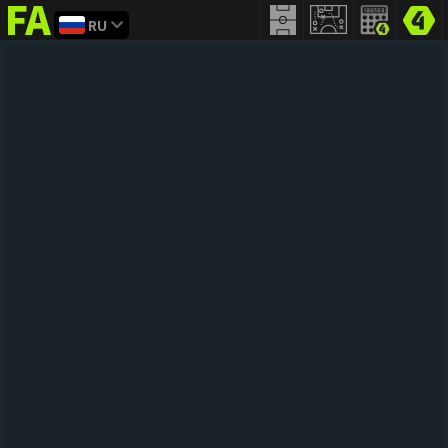
RU
FIFA
addict