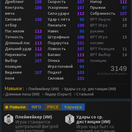
Дриблинг
Скорость
Напор
108
107
112
Контроль
Ускорение
Прыжки
109
107
97
мяча
Сила удара
Собранность
113
107
Силовой
Удар с лёта
ВРТ Нырок
106
98
18
отбор
Пенальти
ВРТ Игра
108
10
Пас низом
Навес
руками
113
98
Точность
Штрафные
ВРТ Игра
105
108
15
Длинный пас
Подкрутка
ногами
113
101
Дальний удар
Ловкость
ВРТ Реакция
112
107
11
Перехваты
Баланс
ВРТ Выбор
104
113
14
Выбор
Опека
позиции
107
105
позиции
Игра головой
94
3149
Видение
Подкат
107
103
AttributesPoints
поля
Силовая
103
Навыки :
Плеймейкер (ИИ)
Удары со ср. дистанции (ИИ)
Длинные пасы (ИИ)
Лидер (Скрыт)
Стальной
Навыки
INFO
PRICE
Карьера
Плеймейкер (ИИ)
Удары со ср.
дистанции (ИИ)
Игрок становится
центральной фигурой
Игрок чаще бьёт со
через которую
средней дистанции.