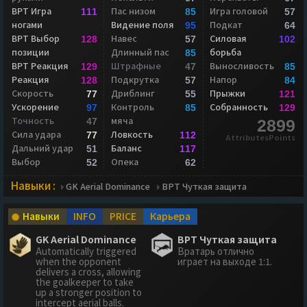
ВРТ Игра
Пас низом
Игра головой
111
85
57
ногами
Видение поля
Подкат
95
64
ВРТ Выбор
Навес
Силовая
128
57
102
позиции
Длинный пас
борьба
85
ВРТ Реакция
Штрафные
Выносливость
129
47
85
Реакция
Подкрутка
Напор
128
57
84
Скорость
Дриблинг
Прыжки
77
55
121
Ускорение
Контроль
Собранность
97
85
129
Точность
мяча
47
2899
Сила удара
Ловкость
77
112
AttributesPoints
Дальний удар
Баланс
51
117
Выбор
Опека
52
62
Навыки :
GK Aerial Dominance
ВРТ Чуткая защита
Навыки
INFO
PRICE
Карьера
GK Aerial Dominance
ВРТ Чуткая защита
Automatically triggered
Вратарь отлично
when the opponent
играет на выходе 1:1.
delivers a cross, allowing
the goalkeeper to take
up a stronger position to
intercept aerial balls.