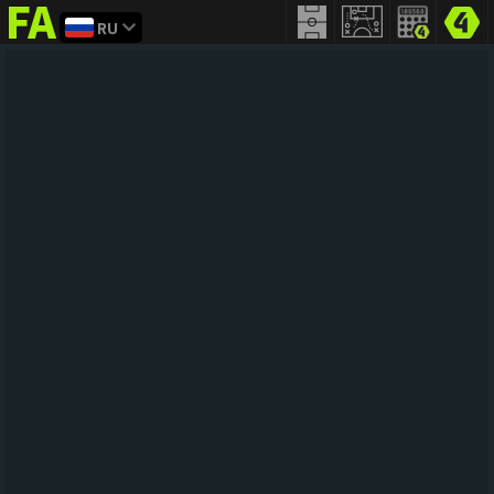
RU
FIFA
addict