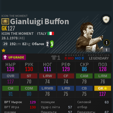
ICON THE MOMENT
Gianluigi Buffon
GK
127
ICON THE MOMENT
ITALY
28.1.1978
(48)
29
192
cm
82
kg
Обычн
2
5
WORKRATE
REPUTATION
1
UPGRADE
MID
MID
LEGENDARY
НЫР
РУК
НОГ
РЕФ
СКР
ПОЗ
129
130
111
129
86
128
OVR
ST
L/RW
CF
CAM
L/RM
127
70
74
74
79
76
CM
CDM
L/RWB
L/RB
CB
GK
81
80
76
75
75
127
ВРТ Нырок
позиции
Силовой
129
63
ВРТ Игра
Удар с лёта
отбор
130
57
руками
Пенальти
Перехваты
57
67