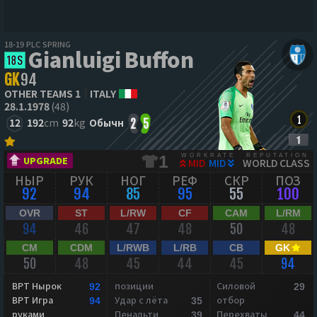
18-19 PLC SPRING
Gianluigi Buffon
GK
94
OTHER TEAMS 1
ITALY
28.1.1978
(48)
12
192
cm
92
kg
Обычн
2
5
WORKRATE
REPUTATION
1
UPGRADE
MID
MID
WORLD CLASS
НЫР
РУК
НОГ
РЕФ
СКР
ПОЗ
92
94
85
95
55
100
OVR
ST
L/RW
CF
CAM
L/RM
94
46
47
48
50
48
CM
CDM
L/RWB
L/RB
CB
GK
50
48
45
44
45
94
ВРТ Нырок
позиции
Силовой
92
29
ВРТ Игра
Удар с лёта
отбор
94
35
руками
Пенальти
Перехваты
39
44