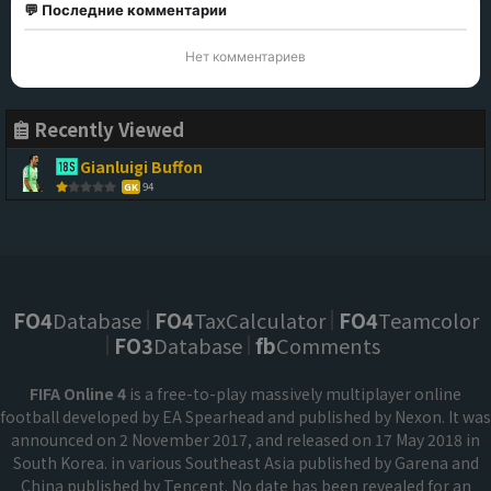
💬 Последние комментарии
Нет комментариев
Recently Viewed
Gianluigi Buffon
94
GK
FO4
Database
FO4
TaxCalculator
FO4
Teamcolor
FO3
Database
fb
Comments
FIFA Online 4
is a free-to-play massively multiplayer online
football developed by EA Spearhead and published by Nexon. It was
announced on 2 November 2017, and released on 17 May 2018 in
South Korea. in various Southeast Asia published by Garena and
China published by Tencent. No date has been revealed for an