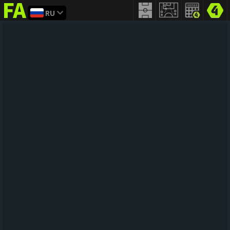
RU
FIFA
addict