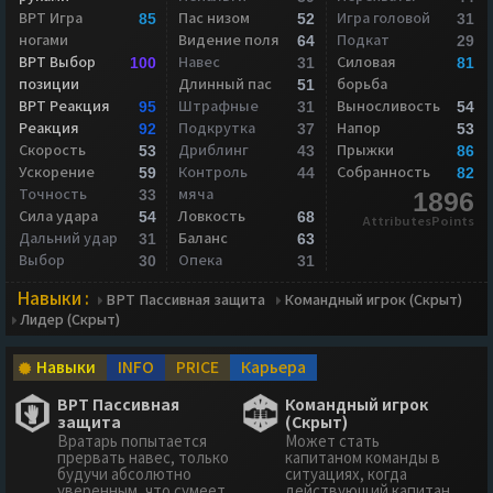
ВРТ Игра
Пас низом
Игра головой
85
52
31
ногами
Видение поля
Подкат
64
29
ВРТ Выбор
Навес
Силовая
100
31
81
позиции
Длинный пас
борьба
51
ВРТ Реакция
Штрафные
Выносливость
95
31
54
Реакция
Подкрутка
Напор
92
37
53
Скорость
Дриблинг
Прыжки
53
43
86
Ускорение
Контроль
Собранность
59
44
82
Точность
мяча
33
1896
Сила удара
Ловкость
54
68
AttributesPoints
Дальний удар
Баланс
31
63
Выбор
Опека
30
31
Навыки :
ВРТ Пассивная защита
Командный игрок (Скрыт)
Лидер (Скрыт)
Навыки
INFO
PRICE
Карьера
ВРТ Пассивная
Командный игрок
защита
(Скрыт)
Вратарь попытается
Может стать
прервать навес, только
капитаном команды в
будучи абсолютно
ситуациях, когда
уверенным, что сумеет
действующий капитан